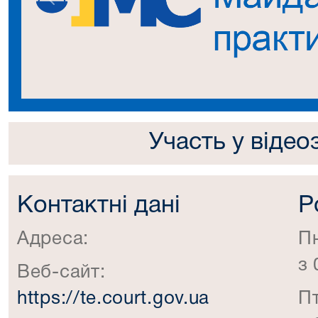
Попередній
Участь у відео
Контактні дані
Р
Адреса:
П
з 
Веб-сайт:
https://te.court.gov.ua
П