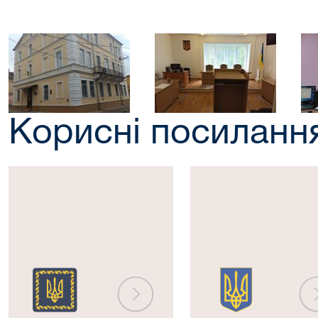
Корисні посиланн
Президент
Верховна
України
Рада
України