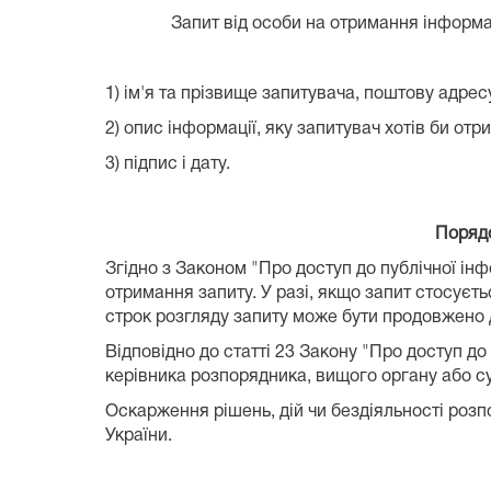
Запит від особи на отримання інформац
1) ім'я та прізвище запитувача, поштову адре
2) опис інформації, яку запитувач хотів би отр
3) підпис і дату.
Порядо
Згідно з Законом "Про доступ до публічної інф
отримання запиту. У разі, якщо запит стосуєть
строк розгляду запиту може бути продовжено 
Відповідно до статті 23 Закону "Про доступ до
керівника розпорядника, вищого органу або су
Оскарження рішень, дій чи бездіяльності розп
України.