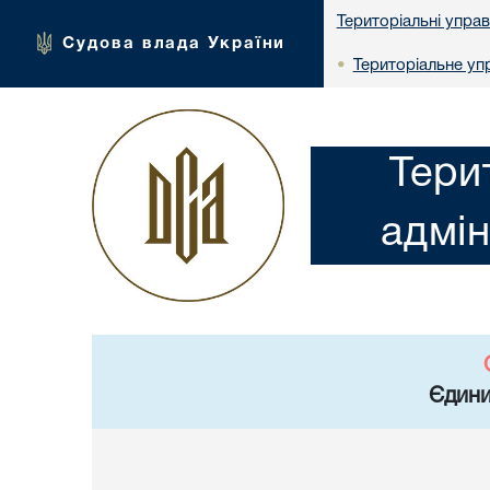
Територіальні упра
Судова влада України
Територіальне упр
•
Тери
адмін
Єдини