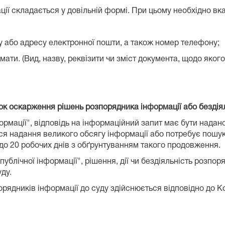
ії складається у довільній формі. При цьому необхідно вка
су або адресу електронної пошти, а також номер телефону;
имати. (Вид, назву, реквізити чи зміст документа, щодо яког
к оскарження рішень розпорядника інформації або бездія
ормації", відповідь на інформаційний запит має бути надано
ся надання великого обсягу інформації або потребує пошуку
до 20 робочих днів з обґрунтуванням такого продовження.
 публічної інформації", рішення, дії чи бездіяльність розпо
ду.
орядників інформації до суду здійснюється відповідно до 