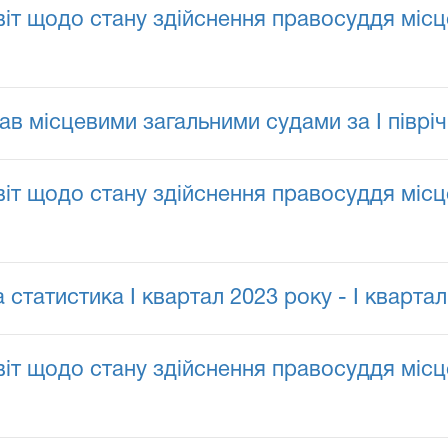
іт щодо стану здійснення правосуддя місц
в місцевими загальними судами за I півріч
іт щодо стану здійснення правосуддя місц
статистика І квартал 2023 року - І квартал
іт щодо стану здійснення правосуддя місц