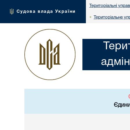
Територіальні упра
Судова влада України
Територіальне упр
•
Тери
адмін
Єдини