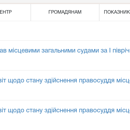
ЕНТР
ГРОМАДЯНАМ
ПОКАЗНИК
 місцевими загальними судами за I піврічч
іт щодо стану здійснення правосуддя місц
іт щодо стану здійснення правосуддя місц