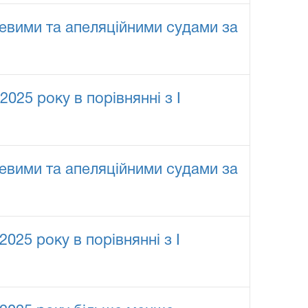
евими та апеляційними судами за
025 року в порівнянні з I
евими та апеляційними судами за
025 року в порівнянні з I