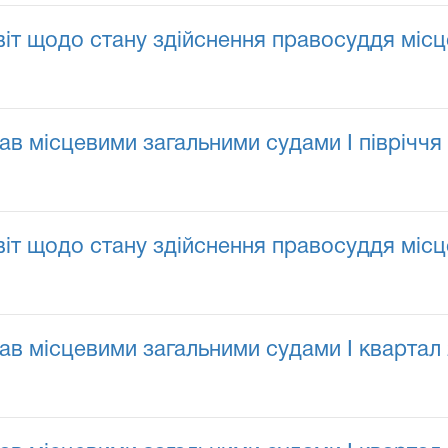
іт щодо стану здійснення правосуддя місц
 місцевими загальними судами I півріччя 2
іт щодо стану здійснення правосуддя місц
в місцевими загальними судами I квартал 2