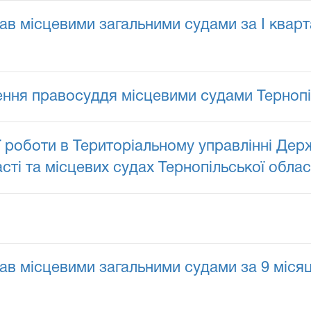
в місцевими загальними судами за I квартал
ення правосуддя місцевими судами Тернопіл
 роботи в Територіальному управлінні Держ
сті та місцевих судах Тернопільської област
в місцевими загальними судами за 9 місяці