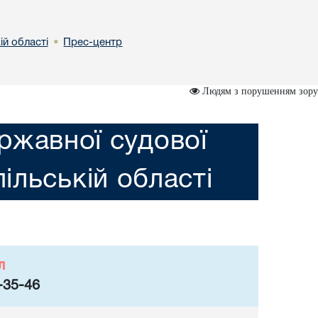
ій області
Прес-центр
•
Людям з порушенням зору
ржавної судової
пільській області
л
-35-46