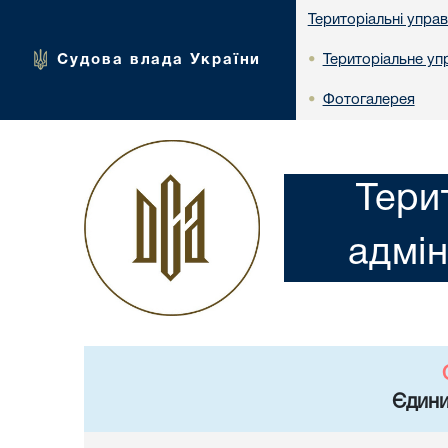
Територіальні упра
Судова влада України
Територіальне упр
•
Фотогалерея
•
Тери
адмін
Єдини