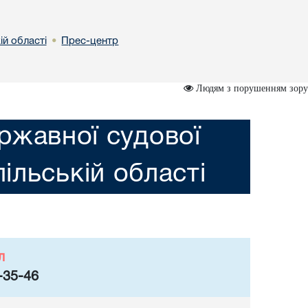
ій області
Прес-центр
•
Людям з порушенням зору
ржавної судової
пільській області
л
-35-46