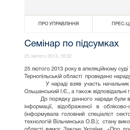
ПРО УПРАВЛІННЯ
ПРЕС-Ц
Семінар по підсумках
25 лютого 2013, 16:32
25 лютого 2013 року в апеляційному суді 
Тернопільській області проведено нараду 
У нараді взяв участь начальник тери
Ольшанський І.Є., а також відповідальні 
До порядку денного наради були включен
інформації, відображеної в обліково
(інформувала головний спеціаліст секто
технологій Вільчинська О.В.); стану ви
області вимог Закону України «Про дос