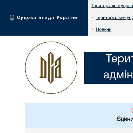
Територіальні упра
Судова влада України
Територіальне упр
•
Новини
•
Тери
адмін
Єдини