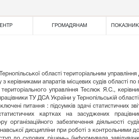
ЕНТР
ГРОМАДЯНАМ
ПОКАЗНИК
Тернопільської області територіальним управління 
з керівниками апаратів місцевих судів області по 
торіального управління Теслюк Я.С., керівник 
працівники ТУ ДСА України у Тернопільській області
і питання : підсумків здачі статистичних звіті
-статистичних картках на засуджених працівни
ру організаційного забезпечення діяльності суд
конавської дисципліни при роботі з контрольними 
туп до судових рішень» (інформувала завідувачк