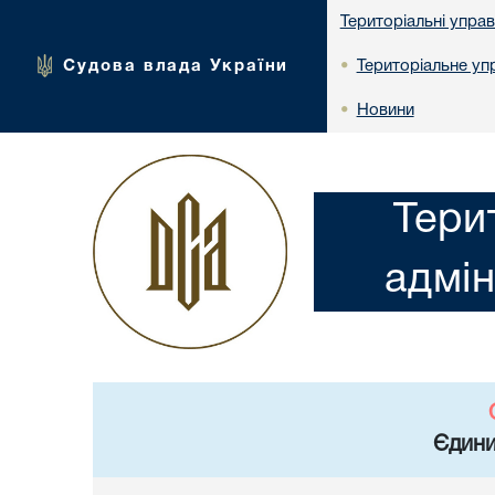
Територіальні упра
Судова влада України
Територіальне упр
•
Новини
•
Тери
адмін
Єдини