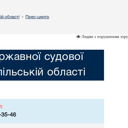
ій області
Прес-центр
•
Людям з порушенням зору
ржавної судової
пільській області
л
-35-46