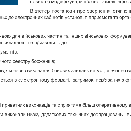
повністю модифікували процес обміну інфор
Відтепер постанови про звернення стягнення
о до електронних кабінетів установ, підприємств та органі
вою для військових частин та інших військових формуван
ні складнощі це призводило до:
кументів;
иного реєстру боржників;
в, які через виконання бойових завдань не могли вчасно в
меться в електронному форматі, затримок, пов'язаних з ф
і приватних виконавців та сприятиме більш оперативному 
ки виконали низку додаткових технічних доопрацювань і 