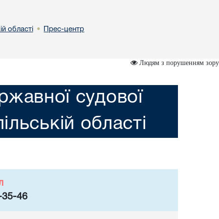
ій області
Прес-центр
•
Людям з порушенням зору
ржавної судової
пільській області
л
-35-46