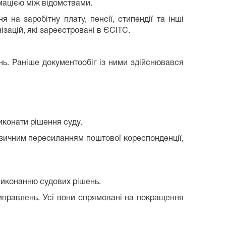
мацією між відомствами.
 на заробітну плату, пенсії, стипендії та інші
зацій, які зареєстровані в ЄСІТС.
ь. Раніше документообіг із ними здійснювався
иконати рішення суду.
ізичним пересиланням поштової кореспонденції,
виконанню судових рішень.
виправлень. Усі вони спрямовані на покращення