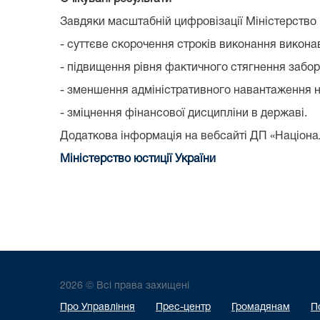
Завдяки масштабній цифровізації Міністерство 
- суттєве скорочення строків виконання викона
- підвищення рівня фактичного стягнення забо
- зменшення адміністративного навантаження н
- зміцнення фінансової дисципліни в державі.
Додаткова інформація на вебсайті ДП «Націона
Міністерство юстиції України
2026 © Всі права захищені
Про Управління
Прес-центр
Громадянам
П