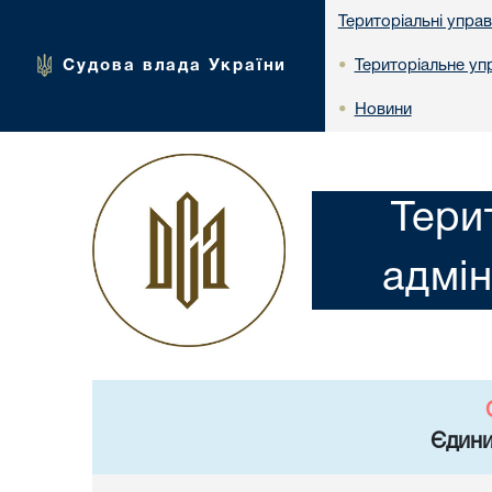
Територіальні упра
Судова влада України
Територіальне упр
•
Новини
•
Тери
адмін
Єдини