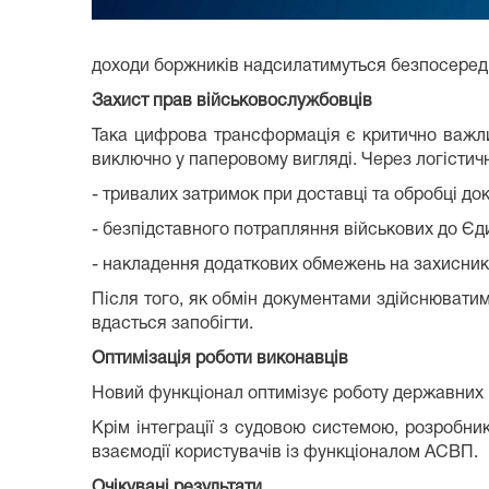
доходи боржників надсилатимуться безпосереднь
Захист прав військовослужбовців
Така цифрова трансформація є критично важли
виключно у паперовому вигляді. Через логістич
- тривалих затримок при доставці та обробці до
- безпідставного потрапляння військових до Єд
- накладення додаткових обмежень на захисникі
Після того, як обмін документами здійснювати
вдасться запобігти.
Оптимізація роботи виконавців
Новий функціонал оптимізує роботу державних 
Крім інтеграції з судовою системою, розробни
взаємодії користувачів із функціоналом АСВП.
Очікувані результати