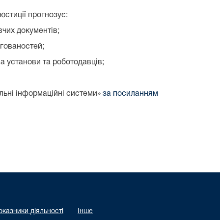
юстиції прогнозує:
вчих документів;
ргованостей;
а установи та роботодавців;
льні інформаційні системи»
за посиланням
оказники діяльності
Інше