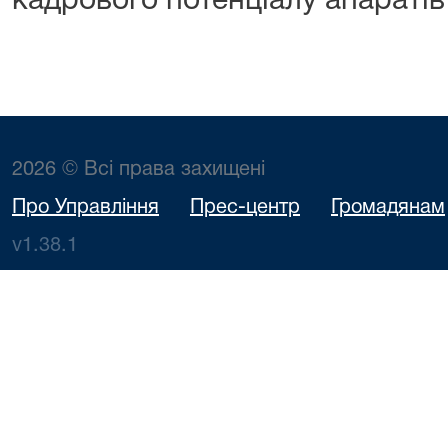
кадрового потенціалу апаратів 
2026 © Всі права захищені
Про Управління
Прес-центр
Громадянам
v1.38.1