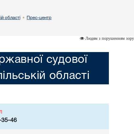
ій області
Прес-центр
•
Людям з порушенням зору
ржавної судової
пільській області
л
-35-46