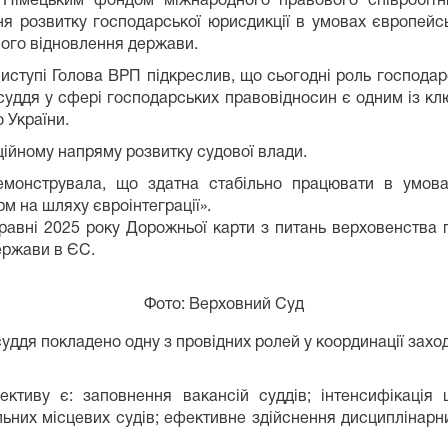
а Німецьким фондом міжнародного правового співробіт
я розвитку господарської юрисдикції в умовах європейсько
ого відновлення держави.
иступі Голова ВРП підкреслив, що сьогодні роль господар
ддя у сфері господарських правовідносин є одним із клю
 України.
ційному напряму розвитку судової влади.
монструвала, що здатна стабільно працювати в умова
м на шляху євроінтеграції».
авні 2025 року Дорожньої карти з питань верховенства
ержави в ЄС.
Фото: Верховний Суд
уддя покладено одну з провідних ролей у координації захо
тиву є: заповнення вакансій суддів; інтенсифікація 
льних місцевих судів; ефективне здійснення дисциплінарн