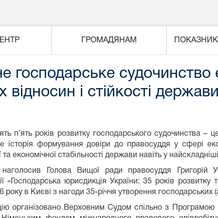
ЕНТР
ГРОМАДЯНАМ
ПОКАЗНИК
не господарське судочинство
х відносин і стійкості держав
п’ять років розвитку господарського судочинства – це н
 історія формування довіри до правосуддя у сфері еконо
 та економічної стабільності держави навіть у найскладніші 
наголосив Голова Вищої ради правосуддя Григорій Ус
ї «Господарська юрисдикція України: 35 років розвитку т
6 року в Києві з нагоди 35-річчя утворення господарських (
ію організовано Верховним Судом спільно з Програмою 