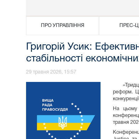
ПРО УПРАВЛІННЯ
ПРЕС-Ц
Григорій Усик: Ефектив
стабільності економічни
29 травня 2026, 15:57
«Тридцять 
реформ. Це
конкуренції
На цьому 
конференці
травня 202
Конференц