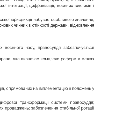
ництва. Захід став платформою для фахового
ї інтеграції, цифровізації, воєнних викликів і
ської юрисдикції набуває особливого значення,
чових чинників стійкості держави, відновлення
х воєнного часу, правосуддя забезпечується
 права, яка визначає комплекс реформ у межах
дів, спрямованих на імплементацію її положень у
цифрової трансформації системи правосуддя;
их проваджень; забезпечення стабільної ротації