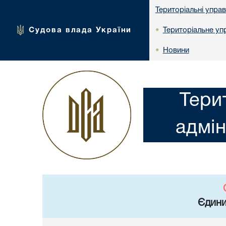
Територіальні упра
Судова влада України
Територіальне упр
•
Новини
•
Тери
адмін
Єдини