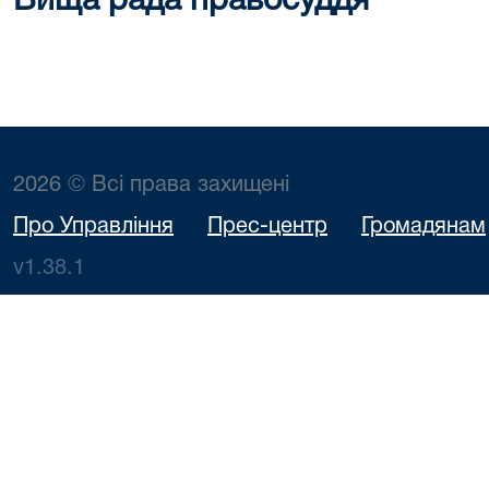
Вища рада правосуддя
2026 © Всі права захищені
Про Управління
Прес-центр
Громадянам
v1.38.1