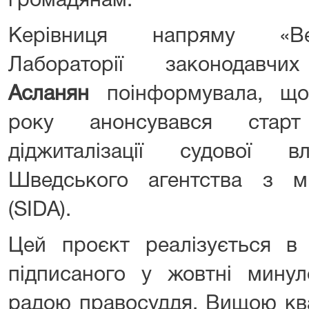
громадянам.
Керівниця напряму «Ве
Лабораторії законодавч
Асланян
поінформувала, що 
року анонсувався старт
діджиталізації судової 
Шведського агентства з м
(SIDA).
Цей проєкт реалізується в
підписаного у жовтні мин
радою правосуддя, Вищою ква