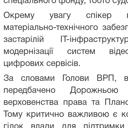
спеціального фонду, тобто суд
Окрему увагу спікер п
матеріально-технічного забез
застарілій ІТ-інфраструк
модернізації систем віде
цифрових сервісів.
За словами Голови ВРП, в
передбачено Дорожньою
верховенства права та Планом
Тому критично важливою є ко
гілок влади для підтримк