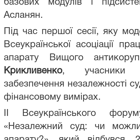
базових модулів і підсист
Асланян.
Під час першої сесії, яку мо
Всеукраїнської асоціації прац
апарату Вищого антикору
Крикливенко
, учасники 
забезпечення незалежності су
фінансовому вимірах.
ІІ Всеукраїнського форум
«Незалежний суд: чи можл
апарату?», який відбувся, 