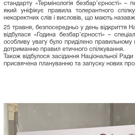
стандарту «Термінологія безбар’єрності» – п
який уніфікує правила толерантного спілк
некоректних слів і висловів, що мають назавж
25 травня, безпосередньо у день відкриття Н
відбулася «Година безбар’єрності» – спеціал
особливу увагу було приділено правильному в
дотриманню правил етичного спілкування.
Також відбулося засідання Національної Ради 
присвячена плануванню та запуску нових прос