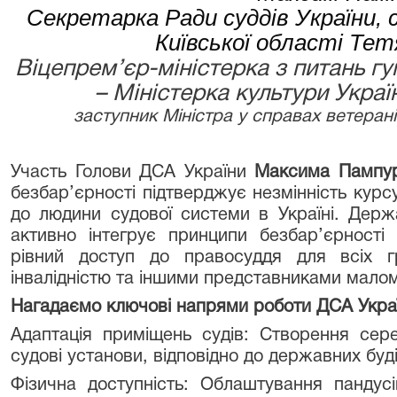
Секретарка Ради суддів України, 
Київської області Тет
Віцепрем’єр-міністерка з питань гу
– Міністерка культури Украї
заступник Міністра у справах ветеран
Участь Голови ДСА України
Максима Пампу
безбар’єрності підтверджує незмінність курсу
до людини судової системи в Україні. Держа
активно інтегрує принципи безбар’єрності
рівний доступ до правосуддя для всіх 
інвалідністю та іншими представниками малом
Нагадаємо ключові напрями роботи ДСА Укра
Адаптація приміщень судів: Створення сер
судові установи, відповідно до державних буд
Фізична доступність: Облаштування пандусі