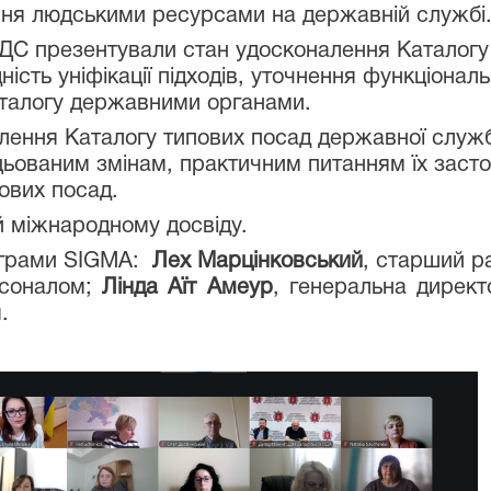
іння людськими ресурсами на державній службі
ДС презентували стан удосконалення Каталогу т
ість уніфікації підходів, уточнення функціонал
аталогу державними органами.
ення Каталогу типових посад державної служби
цьованим змінам, практичним питанням їх заст
ових посад.
 міжнародному досвіду.
ограми SIGMA:
Лех Марцінковський
, старший 
рсоналом;
Лінда Аїт Амеур
, генеральна директ
.