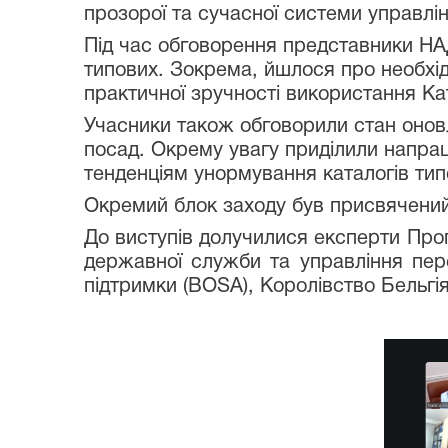
прозорої та сучасної системи управл
Під час обговорення представники НА
типових. Зокрема, йшлося про необхідн
практичної зручності використання К
Учасники також обговорили стан оновл
посад. Окрему увагу приділили напра
тенденціям унормування каталогів тип
Окремий блок заходу був присвячений
До виступів долучилися експерти Пр
державної служби та управління пе
підтримки (BOSA), Королівство Бельгія