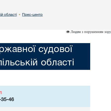
ій області
Прес-центр
•
Людям з порушенням зору
ржавної судової
пільській області
л
-35-46