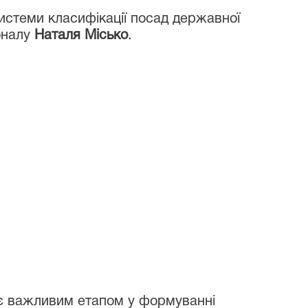
системи класифікації посад державної
оналу
Наталя Місько
.
є важливим етапом у формуванні