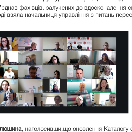
б’єднав фахівців, залучених до вдосконалення 
оді взяла начальниця управління з питань перс
Алюшина,
наголосивши,що оновлення Каталогу 