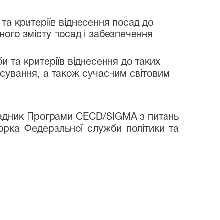
.
а критеріїв віднесення посад до
ьного змісту посад і забезпечення
 та критеріїв віднесення до таких
осування, а також сучасним світовим
радник Програми OECD/SIGMA з питань
орка Федеральної служби політики та