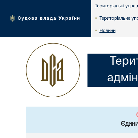
Територіальні упра
Судова влада України
Територіальне упр
•
Новини
•
Тери
адмін
Єдини