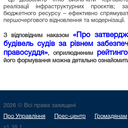
реалізації інфраструктурних проєктів; 
бюджетного ресурсу – ефективно спрямуват
першочергового відновлення та модернізації.
«Про затвердж
З відповідним наказом
будівель судів за рівнем забезпе
правосуддя»
рейтинг
, оприлюдненим
його формування можна детально ознайомити
2026 © Всі права захищені
Про Управління
Прес-центр
Громадянам
v1.38.1