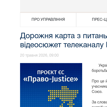
ПРО УПРАВЛІННЯ
ПРЕС-Ц
Дорожня карта з питань 
відеосюжет телеканалу 
20 травня 2026, 09:00
Україна
боротьби
Про це 
учасник
Союз.
За слова