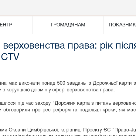
ЕНТР
ГРОМАДЯНАМ
ПОКАЗНИК
верховенства права: рік післ
ICTV
 має виконати понад 500 завдань із Дорожньої карти з 
 з корупцією до змін у сфері верховенства права.
йшлося під час заходу "Дорожня карта з питань верховенст
и обговорили прогрес реформ та подальші кроки, які має
ми Оксани Цимбрівської, керівниці Проєкту ЄС "Право-Just