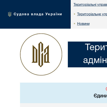
Територіальні упра
Судова влада України
Територіальне упр
•
Новини
•
Тери
адмін
Єдини