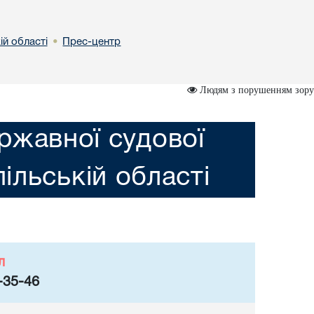
ій області
Прес-центр
•
Людям з порушенням зору
ржавної судової
пільській області
л
-35-46