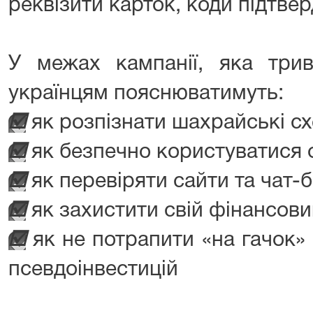
реквізити карток, коди підтве
У межах кампанії, яка трив
українцям пояснюватимуть:
☑️
︎ як розпізнати шахрайські с
☑️
︎ як безпечно користуватися
☑️
︎ як перевіряти сайти та чат-
☑️
︎ як захистити свій фінансов
☑️
︎ як не потрапити «на гачок
псевдоінвестицій