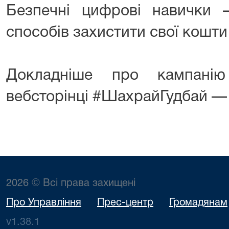
Безпечні цифрові навички
способів захистити свої кошти 
Докладніше про кампані
вебсторінці #ШахрайГудбай 
2026 © Всі права захищені
Про Управління
Прес-центр
Громадянам
v1.38.1