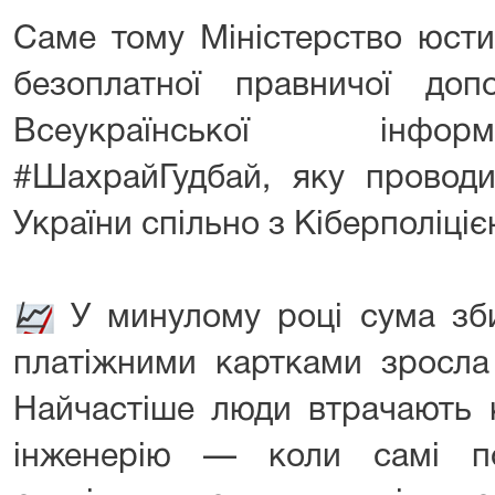
Саме тому Міністерство юсти
безоплатної правничої до
Всеукраїнської інформ
#ШахрайГудбай, яку проводи
України спільно з Кіберполіці
📈
У минулому році сума зби
платіжними картками зросла
Найчастіше люди втрачають 
інженерію — коли самі п