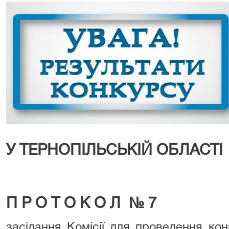
У ТЕРНОПІЛЬСЬКІЙ ОБЛАСТІ
П Р О Т О К О Л № 7
засідання Комісії для проведення ко