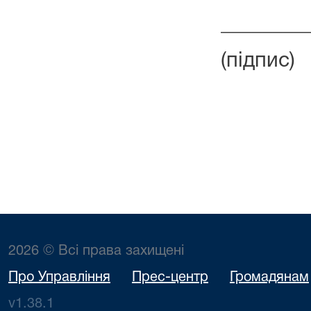
________
(підпис)
2026 © Всі права захищені
Про Управління
Прес-центр
Громадянам
v1.38.1