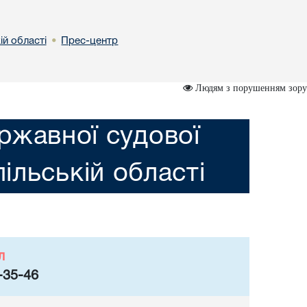
ій області
Прес-центр
•
Людям з порушенням зору
ржавної судової
пільській області
л
-35-46