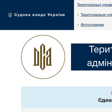
Територіальні упра
Судова влада України
Територіальне упр
•
Фотогалерея
•
Тери
адмін
Єдини